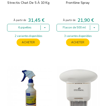
Strectis Chat De 5 À 10 Kg
Frontline Spray
31,45 €
21,90 €
Prix
Prix
À partir de
À partir de
6 pipettes
Flacon de 500 ml
2 variantes disponibles
3 variantes disponibles
ACHETER
ACHETER