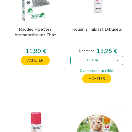
Rhodeo Pipettes
Tiquanis Habitat Diffuseur
Antiparasitaires Chat
11,90 €
15,25 €
Prix
Prix
À partir de
110 ml
ACHETER
2 variantes disponibles
ACHETER