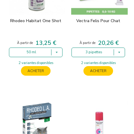
Rhodeo Habitat One Shot
Vectra Felis Pour Chat
13,25 €
20,26 €
Prix
Prix
À partir de
À partir de
50 ml
3 pipettes
2 variantes disponibles
2 variantes disponibles
ACHETER
ACHETER