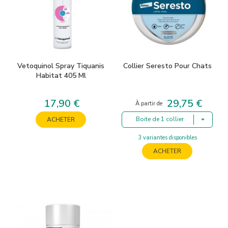
Vetoquinol Spray Tiquanis
Collier Seresto Pour Chats
Habitat 405 Ml
17,90 €
29,75 €
Prix
Prix
À partir de
Boite de 1 collier
ACHETER
3 variantes disponibles
ACHETER