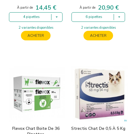
14,45 €
20,90 €
Prix
Prix
À partir de
À partir de
4 pipettes
6 pipettes
2 variantes disponibles
2 variantes disponibles
ACHETER
ACHETER
Flevox Chat Boite De 36
Strectis Chat De 0,5 À 5 Kg