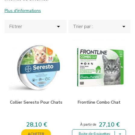
Plus d'informations


Filtrer
Trier par :
Collier Seresto Pour Chats
Frontline Combo Chat
28,10 €
27,10 €
Prix
Prix
À partir de
Boite de 6 pipettes
ACHETER