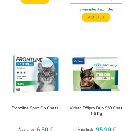
3 variantes disponibles
ACHETER
Frontline Spot On Chats
Virbac Effipro Duo S/O Chat
1 6 Kg
6,50 €
95,90 €
Prix
Prix
À partir de
À partir de