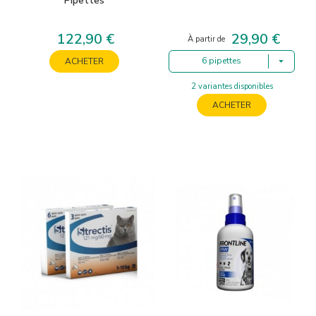
Pipettes
122,90 €
29,90 €
Prix
Prix
À partir de
6 pipettes
ACHETER
2 variantes disponibles
ACHETER