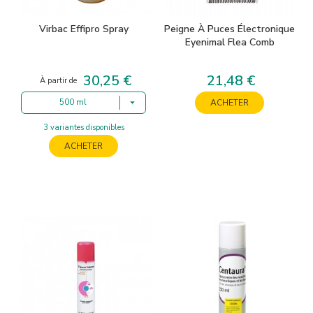
Virbac Effipro Spray
Peigne À Puces Électronique
Eyenimal Flea Comb
30,25 €
21,48 €
Prix
Prix
À partir de
500 ml
ACHETER
3 variantes disponibles
ACHETER