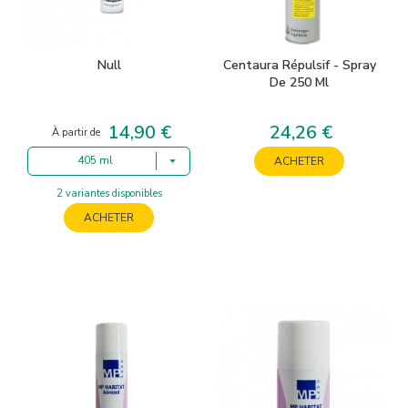
Null
Centaura Répulsif - Spray
De 250 Ml
14,90 €
24,26 €
Prix
Prix
À partir de
405 ml
ACHETER
2 variantes disponibles
ACHETER