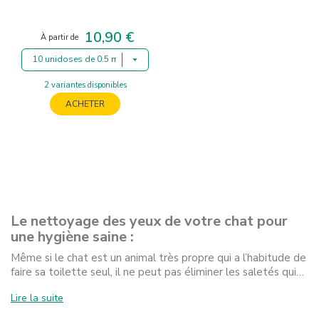
10,90 €
Prix
À partir de
10 unidoses de 0.5 ml
2 variantes disponibles
ACHETER
Le nettoyage des yeux de votre chat pour
une hygiène saine :
Même si le chat est un animal très propre qui a l’habitude de
faire sa toilette seul, il ne peut pas éliminer les saletés qui…
Lire la suite