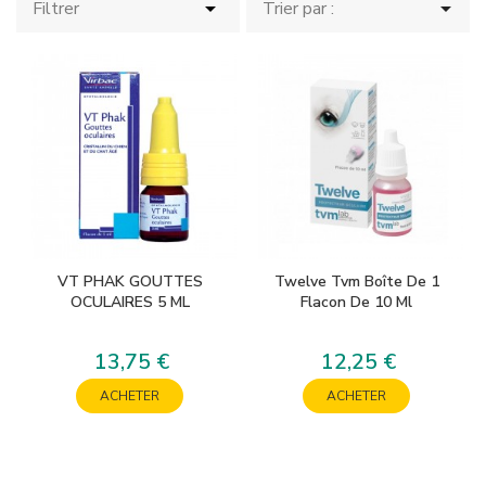


Filtrer
Trier par :
VT PHAK GOUTTES
Twelve Tvm Boîte De 1
OCULAIRES 5 ML
Flacon De 10 Ml
13,75 €
12,25 €
Prix
Prix
ACHETER
ACHETER