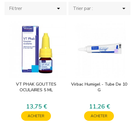


Filtrer
Trier par :
VT PHAK GOUTTES
Virbac Humigel - Tube De 10
OCULAIRES 5 ML
G
13,75 €
11,26 €
Prix
Prix
ACHETER
ACHETER