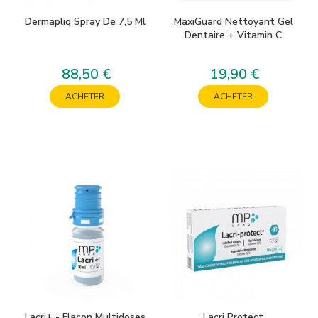
Dermapliq Spray De 7,5 Ml
MaxiGuard Nettoyant Gel
Dentaire + Vitamin C
88,50 €
19,90 €
Prix
Prix
ACHETER
ACHETER
Lacri+ - Flacon Multidoses
Lacri Protect