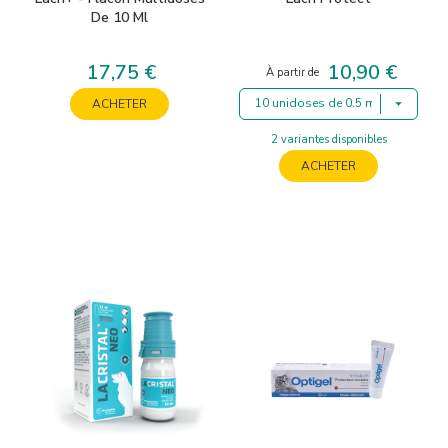
De 10 Ml
17,75 €
10,90 €
Prix
Prix
À partir de
10 unidoses de 0.5 ml
ACHETER
2 variantes disponibles
ACHETER