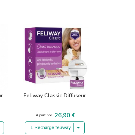
ur
Feliway Classic Diffuseur
26,90 €
Prix
À partir de
1 Recharge feliway de 48 ml