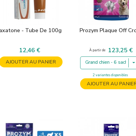
axatone - Tube De 100g
Prozym Plaque Off Cr
12,46 €
123,25 €
Prix
Prix
À partir de
AJOUTER AU PANIER
Grand chien - 6 sachets
2 variantes disponibles
AJOUTER AU PANIE