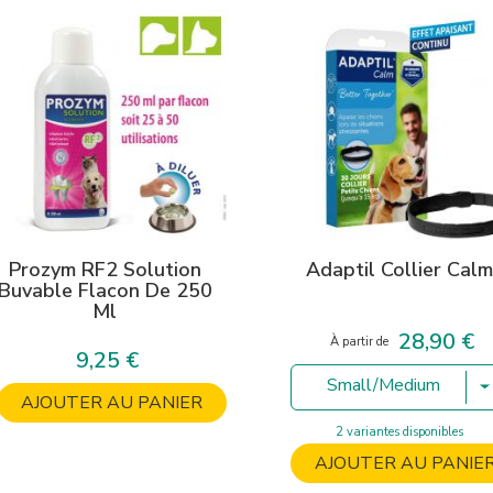
Prozym RF2 Solution
Adaptil Collier Calm
Buvable Flacon De 250
Ml
28,90 €
Prix
À partir de
9,25 €
Prix
Small/Medium
AJOUTER AU PANIER
2 variantes disponibles
AJOUTER AU PANIE