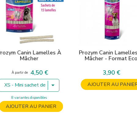
rozym Canin Lamelles À
Prozym Canin Lamelle
Mâcher
Mâcher - Format Ec
4,50 €
3,90 €
Prix
Prix
À partir de
AJOUTER AU PANIE
XS - Mini sachet de 5
8 variantes disponibles
AJOUTER AU PANIER