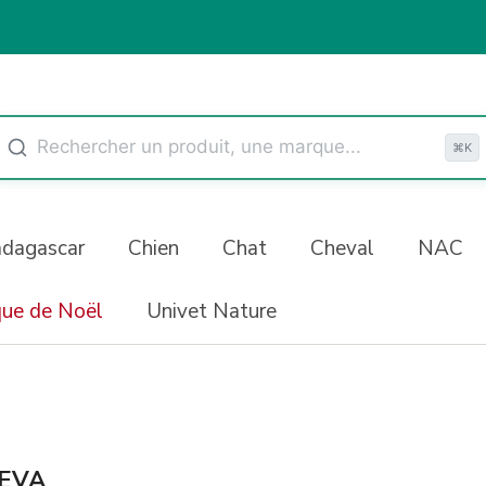
⌘K
adagascar
Chien
Chat
Cheval
NAC
que de Noël
Univet Nature
EVA