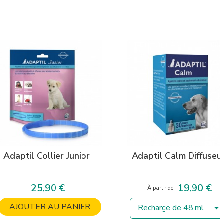
Adaptil Collier Junior
Adaptil Calm Diffuse
25,90 €
19,90 €
Prix
Prix
À partir de
AJOUTER AU PANIER
Recharge de 48 ml