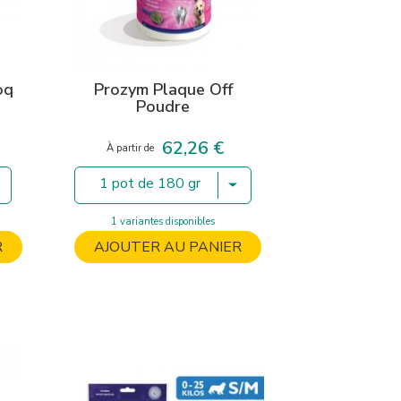
oq
Prozym Plaque Off
Poudre
62,26 €
Prix
À partir de
 de 150 gr
1 pot de 180 gr
1 variantes disponibles
R
AJOUTER AU PANIER