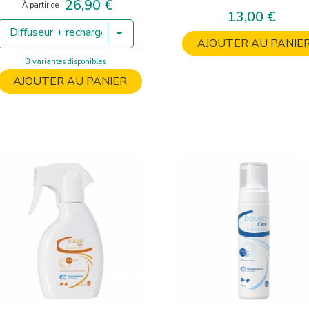
26,90 €
Prix
À partir de
13,00 €
Prix
Diffuseur + recharge de 48 ml
AJOUTER AU PANIE
3 variantes disponibles
AJOUTER AU PANIER