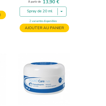
13,90 €
Prix
À partir de
Spray de 20 ml
R
2 variantes disponibles
AJOUTER AU PANIER