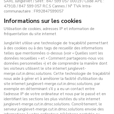
SARL JungleVet / Siret : 847 599 057 00019 / Code APE :
4791B / 847 599 057 R.C.S Cannes / N° TVA Intra-
communautaire : FR92847599057
Informations sur les cookies
Utilisation de cookies, adresses IP et information de
fréquentation du site internet
JungleVet utilise une technologie de traçabilité permettant
à des cookies ou à des tags de recueillir des informations
telles que mentionnées ci-dessus (voir « Quelles sont les
données recueillies » et « Comment partageons-nous vos
données personnelles ») et de comprendre la manière dont
les visiteurs utilisent le site internet junglevet-
merge.cut.in.dmsc.solutions. Cette technologie de traçabilité
nous aide à gérer et à améliorer la facilité d'utilisation du
site internet junglevet-merge.cut.in.dmsc.solutions, par
exemple en déterminant s'il y a eu un contact entre
l'adresse IP de votre ordinateur et nous par le passé et en
identifiant les sections les plus visitées du site internet
junglevet-merge.cut.in.dmsc.solutions. Concrètement, le
serveur junglevet-merge.cut.in.dmsc.solutions envoie des