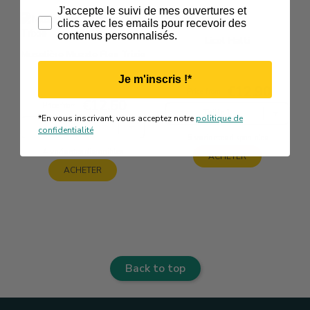
Track
J'accepte le suivi de mes ouvertures et
clics avec les emails pour recevoir des
contenus personnalisés.
Licol Halti
Muselière Muzzle Flex Trixie
Je m'inscris !*
€12.90
Price
Price from
€12.50
Price
Price from
Taille 1
*En vous inscrivant, vous acceptez notre
politique de
S
confidentialité
5 variantes disponibles
4 variantes disponibles
ACHETER
ACHETER
Back to top