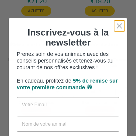
€21.20
€18.20
Price
Price
ACHETER
ACHETER
Inscrivez-vous à la
newsletter
Prenez soin de vos animaux avec des
Muselière Content'Muz Pour
Muselière Plastique Kruuse
conseils personnalisés et tenez-vous au
Chien À Nez Plat
Avec Courroie Cuir
courant de nos offres exclusives !
En cadeau, profitez de
5% de
remise sur
€24.90
€7.90
Price
Price
Price from
votre première commande 🎁
Large
Taille 2
Email
2 variantes disponibles
8 variantes disponibles
ACHETER
ACHETER
Nom de votre animal