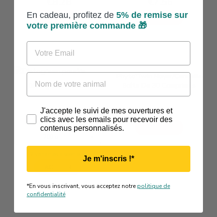
€8.28
€7.56
Price
Price
En cadeau, profitez de
5% de
remise sur
ACHETER
ACHETER
votre première commande 🎁
Email
Nom de votre animal
Phyto'Twin Noyer/Cannelle
Boîte De 30 Comprimés
Diatogreen Poudre
Track
€9.76
J'accepte le suivi de mes ouvertures et
Price
clics avec les emails pour recevoir des
€8.90
Price
Price from
ACHETER
contenus personnalisés.
200 g
2 variantes disponibles
Je m'inscris !*
ACHETER
*En vous inscrivant, vous acceptez notre
politique de
confidentialité