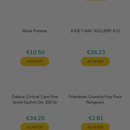
Roue Pomme
JOUET NAC ROLLERS X12
€10.50
€36.23
Price
Price
ACHETER
ACHETER
Oxbow Critical Care Fine
Friandises Crunchy Pop Pour
Grind Sachet De 100 Gr
Rongeurs
€34.25
€2.81
Price
Price
ACHETER
ACHETER