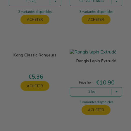
1,5 kg
Sac de 10 litres
3 variantes disponibles
3 variantes disponibles
ACHETER
ACHETER
Kong Classic Rongeurs
Rongis Lapin Extrudé
€5.36
Price
€10.90
Price
Price from
ACHETER
2 kg
3 variantes disponibles
ACHETER