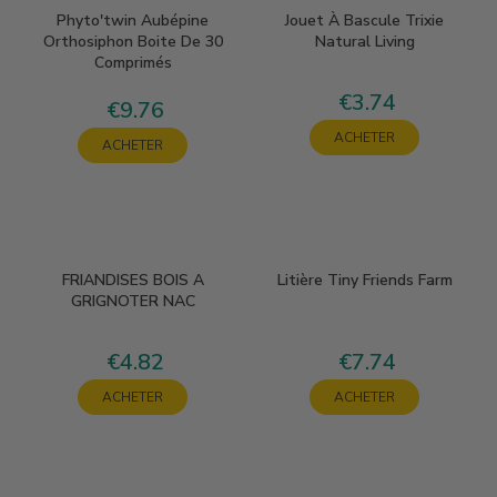
Phyto'twin Aubépine
Jouet À Bascule Trixie
Orthosiphon Boite De 30
Natural Living
Comprimés
€3.74
Price
€9.76
Price
ACHETER
ACHETER
FRIANDISES BOIS A
Litière Tiny Friends Farm
GRIGNOTER NAC
€4.82
€7.74
Price
Price
ACHETER
ACHETER