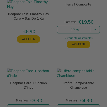
Ferret Complete
Beaphar Foin Timothy Hay
Care + Sac De 1 Kg
€19.50
Price
Price from
2,5 kg
€6.90
Price
2 variantes disponibles
ACHETER
ACHETER
Beaphar Care + Cochon
Litière Compostable
D'inde
Chambiose
€3.30
€4.90
Price
Price
Price from
Price from