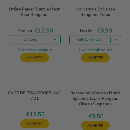
Litière Papier Tumble Fresh
Kit Harnais Et Laisse
Pour Rongeurs
Rongeurs Zolux
€13.90
€8.90
Price
Price
Price from
Price from
17 litres
Taille 1 - 9 / 13 cm
2 variantes disponibles
2 variantes disponibles
ACHETER
ACHETER
CAGE DE TRANSPORT NAC
Rosewood Woodies Fruité
7,2 L
Spinners Lapin, Rongeur,
Oiseau Suspendu
€12.55
Price
€3.50
Price
ACHETER
ACHETER