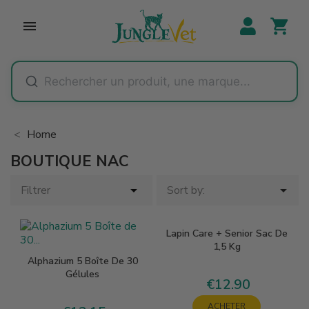
shopping_cart

Home
BOUTIQUE NAC


Filtrer
Sort by:
Lapin Care + Senior Sac De
1,5 Kg
Alphazium 5 Boîte De 30
Gélules
€12.90
Price
ACHETER