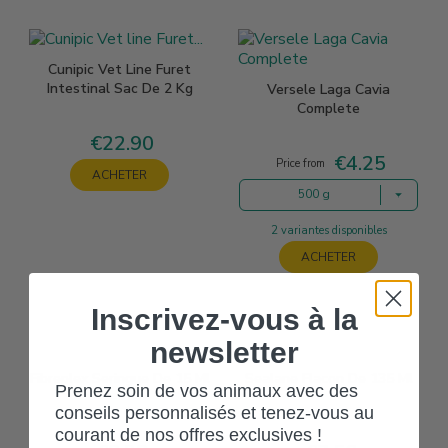
Cunipic Vet Line Furet
Intestinal Sac De 2 Kg
Versele Laga Cavia
Complete
€22.90
Price
€4.25
Price
Price from
ACHETER
500 g
2 variantes disponibles
ACHETER
Inscrivez-vous à la
newsletter
Fibreplex Seringue De 15 Ml
Sealane Flacon De 135 Ml
Prenez soin de vos animaux avec des
conseils personnalisés et tenez-vous au
courant de nos offres exclusives !