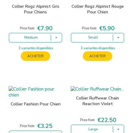
Collier Rogz Alpinist Gris
Collier Rogz Alpinist Rouge
Pour Chiens
Pour Chien
€7.90
€5.90
Price
Price
Price from
Price from
Medium
Small
3 variantes disponibles
3 variantes disponibles
ACHETER
ACHETER
Collier Ruffwear Chain
Reaction Violet
Collier Fashion Pour Chien
€22.50
Price
Price from
€3.25
Price
Price from
Large