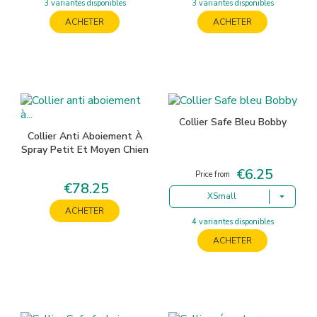
3 variantes disponibles
3 variantes disponibles
ACHETER
ACHETER
Collier Safe Bleu Bobby
Collier Anti Aboiement À
Spray Petit Et Moyen Chien
€6.25
Price
Price from
€78.25
Price
XSmall
ACHETER
4 variantes disponibles
ACHETER