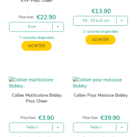
KVP Pour Chien
€13.90
Price
€22.90
Price
Price from
XS - 10 à 15 cm
6 cm
1 variantes disponibles
7 variantes disponibles
ACHETER
ACHETER
Collier Multicolore Bobby
Collier Pour Molosse Bobby
Pour Chien
€3.90
€39.90
Price
Price
Price from
Price from
Taille 1
Taille 1