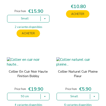
€10.80
Price
€15.90
Price
Price from
ACHETER
Small
2 variantes disponibles
ACHETER
Collier En Cuir Noir Haute
Collier Naturel Cuir Pleine
Finition Bobby
Fleur
€19.90
€5.90
Price
Price
Price from
Price from
50 cm
Small
4 variantes disponibles
6 variantes disponibles