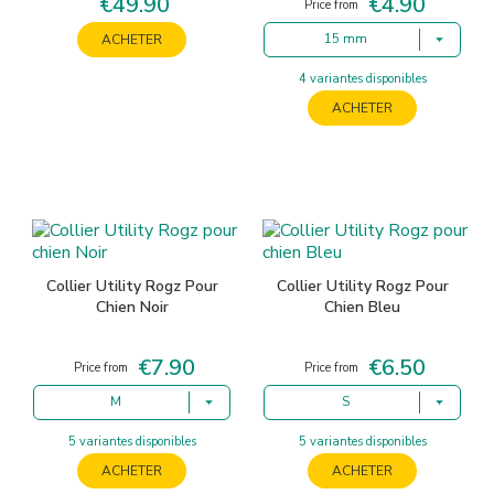
€49.90
€4.90
Price
Price
Price from
15 mm
ACHETER
4 variantes disponibles
ACHETER
Collier Utility Rogz Pour
Collier Utility Rogz Pour
Chien Noir
Chien Bleu
€7.90
€6.50
Price
Price
Price from
Price from
M
S
5 variantes disponibles
5 variantes disponibles
ACHETER
ACHETER