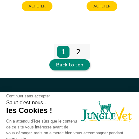
ACHETER
ACHETER
1
2
Back to top
Your account
Continuer sans accepter
Salut c'est nous...
les Cookies !
Junglevet
On a attendu d'être sûrs que le contenu
de ce site vous intéresse avant de
Our company
vous déranger, mais on aimerait bien vous accompagner pendant
votre visite...