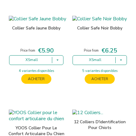
Collier Safe Jaune Bobby
Collier Safe Noir Bobby
€5.90
€6.25
Price
Price
Price from
Price from
XSmall
XSmall
4 variantes disponibles
5 variantes disponibles
ACHETER
ACHETER
12 Colliers D'identification
Pour Chiots
YOOS Collier Pour Le
Confort Articulaire Du Chien