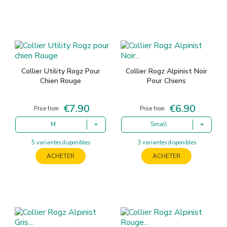
Collier Utility Rogz Pour
Collier Rogz Alpinist Noir
Chien Rouge
Pour Chiens
€7.90
€6.90
Price
Price
Price from
Price from
M
Small
5 variantes disponibles
3 variantes disponibles
ACHETER
ACHETER