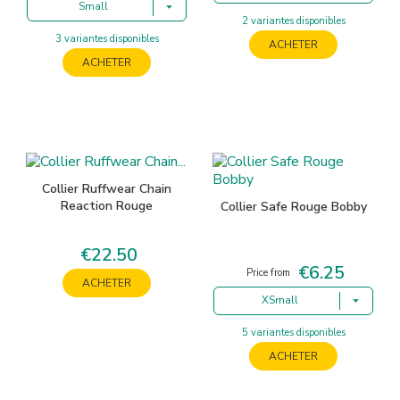
Small
2 variantes disponibles
3 variantes disponibles
ACHETER
ACHETER
Collier Ruffwear Chain
Reaction Rouge
Collier Safe Rouge Bobby
€22.50
Price
€6.25
Price
Price from
ACHETER
XSmall
5 variantes disponibles
ACHETER