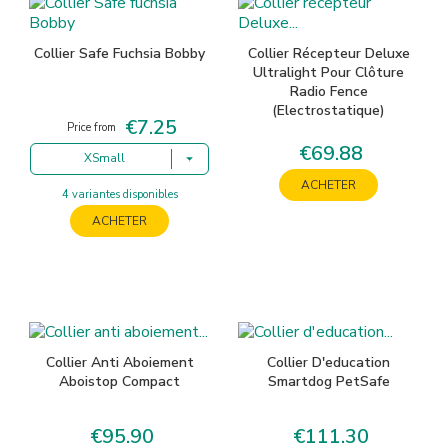
Collier Safe Fuchsia Bobby
Collier Récepteur Deluxe
Ultralight Pour Clôture
Radio Fence
(Electrostatique)
€7.25
Price
Price from
€69.88
Price
XSmall
ACHETER
4 variantes disponibles
ACHETER
Collier Anti Aboiement
Collier D'education
Aboistop Compact
Smartdog PetSafe
€95.90
€111.30
Price
Price