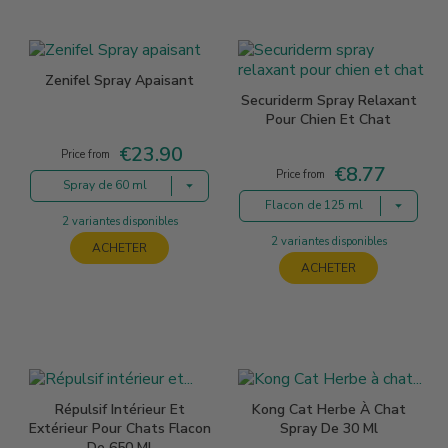
Zenifel Spray Apaisant
Securiderm Spray Relaxant
Pour Chien Et Chat
€23.90
Price
Price from
€8.77
Price
Price from
Spray de 60 ml
Flacon de 125 ml
2 variantes disponibles
2 variantes disponibles
ACHETER
ACHETER
Répulsif Intérieur Et
Kong Cat Herbe À Chat
Extérieur Pour Chats Flacon
Spray De 30 Ml
De 650 Ml