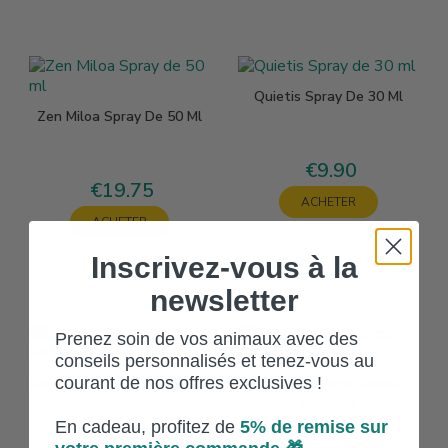
Quietis Spray De 30 Ml
Zen Miloa Spray De 50 Ml
€9.90
Price
€19.75
Price
ACHETER
ACHETER
Inscrivez-vous à la
newsletter
Prenez soin de vos animaux avec des
conseils personnalisés et tenez-vous au
courant de nos offres exclusives !
Spray Anti Stress Petscool
Diffuseur Anti Stress
Petscool
En cadeau, profitez de
5% de
remise sur