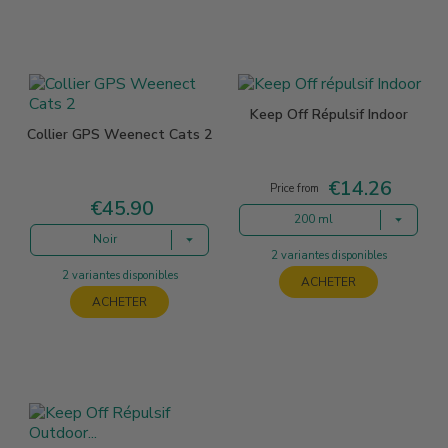
Keep Off Répulsif Indoor
Collier GPS Weenect Cats 2
€14.26
Price
Price from
€45.90
Price
200 ml
Noir
2 variantes disponibles
2 variantes disponibles
ACHETER
ACHETER