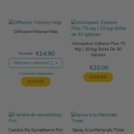
Diffuseur Feliway Help
Vetoquinol Zylkene Plus 75
Mg ( 10 Kg) Boîte De 30
€14.90
Price
Price from
Gélules
Diffuseur + cartouche 7 jours
€20.00
Price
2 variantes disponibles
ACHETER
ACHETER
Caméra De Surveillance Pet
Spray À La Matatabi Trixie