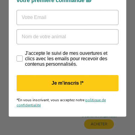
votre première commande 🎁
€10.25
€27.76
Price
Price
Price from
Price from
Email
15 ml
Recharge 40 ml
3 variantes disponibles
2 variantes disponibles
ACHETER
ACHETER
Nom de votre animal
Track
J'accepte le suivi de mes ouvertures et
clics avec les emails pour recevoir des
contenus personnalisés.
Multi Clicker Clix
Feliway Optimum
Je m'inscris !*
€4.10
€28.90
Price
Price
Price from
*En vous inscrivant, vous acceptez notre
politique de
confidentialité
1 flacon de 48 ml
ACHETER
3 variantes disponibles
ACHETER