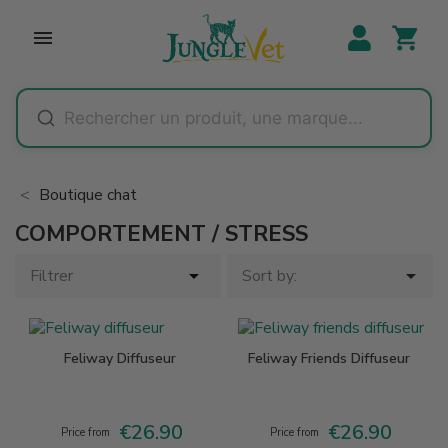
shopping_cart

Boutique chat
COMPORTEMENT / STRESS


Filtrer
Sort by:
Feliway Diffuseur
Feliway Friends Diffuseur
€26.90
€26.90
Price
Price
Price from
Price from