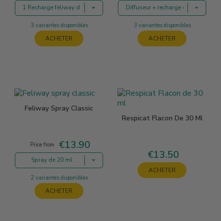
1 Recharge feliway de 48 ml
Diffuseur + recharge de 48 ml
3 variantes disponibles
3 variantes disponibles
ACHETER
ACHETER
Feliway Spray Classic
Respicat Flacon De 30 Ml
€13.90
Price
Price from
€13.50
Price
Spray de 20 ml
ACHETER
2 variantes disponibles
ACHETER