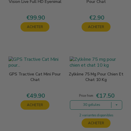
Vision Live Full HD Eyenimal
Pour Chat
€99.90
€2.90
Price
Price
ACHETER
ACHETER
GPS Tractive Cat Mini Pour
Zylkène 75 Mg Pour Chien Et
Chat
Chat 10 Kg
€49.90
€17.50
Price
Price
Price from
30 gélules
ACHETER
2 variantes disponibles
ACHETER