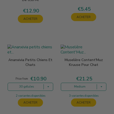
€5.45
Price
€12.90
Price
ACHETER
ACHETER
Ananxivia Petits Chiens Et
Muselière Content'Muz
Chats
Kruuse Pour Chat
€10.90
€21.25
Price
Price
Price from
30 gélules
Medium
2 variantes disponibles
3 variantes disponibles
ACHETER
ACHETER