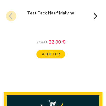
Test Pack Natif Malvina
22,00 €
Prix
Prix
27,00 €
de
base
ACHETER