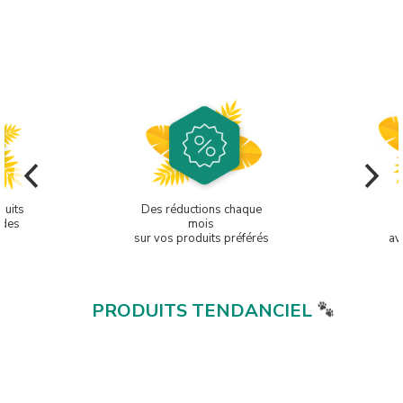
ctions chaque
Préservation
mois
des éléphants
roduits préférés
avec Univet Nature
PRODUITS TENDANCIEL